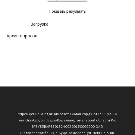
Показать результаты
Загрузка ...
Архив опросов
Учреждение «Редакция газеты «Авангард» 247355, ул. 50
лет Октября, 3, г. Буда-Кошелево, Гомельской области Р/с
№ВY83ВАРВ30152400200130000000 ОАО
«Белагропромбанк», г. Буда-Кошелево, ул. Ленина, 5 BIC