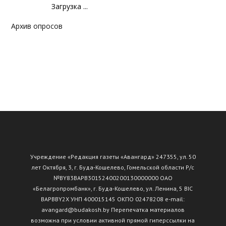
Загрузка ...
Архив опросов
Учреждение «Редакция газеты «Авангард» 247355, ул. 50
лет Октября, 3, г. Буда-Кошелево, Гомельской области Р/с
№ВY83ВАРВ30152400200130000000 ОАО
«Белагропромбанк», г. Буда-Кошелево, ул. Ленина, 5 BIC
BAPBBY2X УНП 400015145 ОКПО 02478208 e-mail:
avangard@budakosh.by Перепечатка материалов
возможна при условии активной прямой гиперссылки на