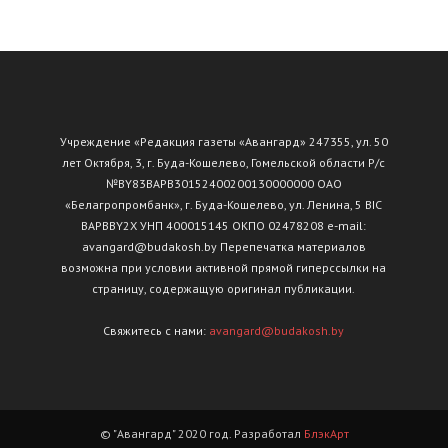
Учреждение «Редакция газеты «Авангард» 247355, ул. 50
лет Октября, 3, г. Буда-Кошелево, Гомельской области Р/с
№ВY83ВАРВ30152400200130000000 ОАО
«Белагропромбанк», г. Буда-Кошелево, ул. Ленина, 5 BIC
BAPBBY2X УНП 400015145 ОКПО 02478208 e-mail:
avangard@budakosh.by Перепечатка материалов
возможна при условии активной прямой гиперссылки на
страницу, содержащую оригинал публикации.
Свяжитесь с нами:
avangard@budakosh.by
© "Авангард" 2020 год. Разработал
БлэкАрт