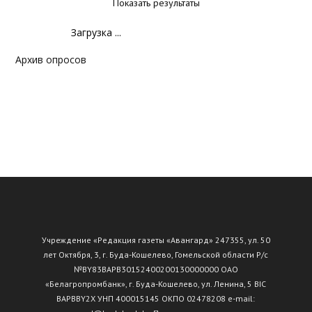
Показать результаты
Загрузка ...
Архив опросов
Учреждение «Редакция газеты «Авангард» 247355, ул. 50
лет Октября, 3, г. Буда-Кошелево, Гомельской области Р/с
№ВY83ВАРВ30152400200130000000 ОАО
«Белагропромбанк», г. Буда-Кошелево, ул. Ленина, 5 BIC
BAPBBY2X УНП 400015145 ОКПО 02478208 e-mail: