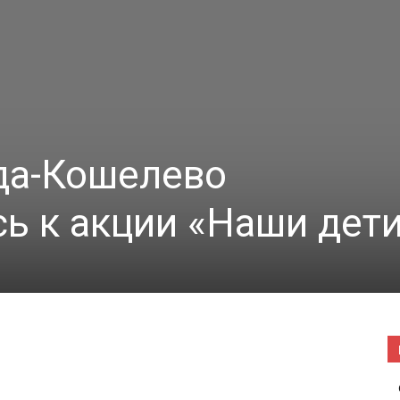
|
Погода
уда-Кошелево
ь к акции «Наши дет
в
Буда-