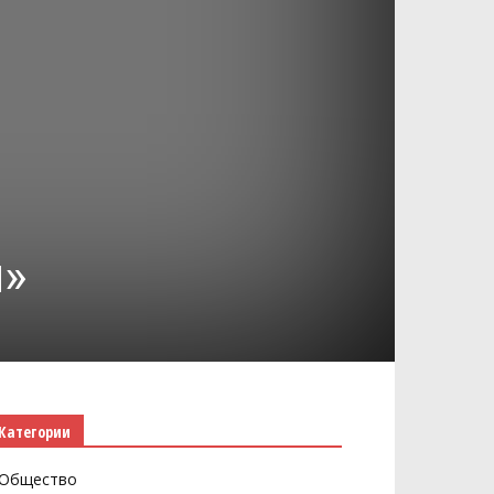
и»
Категории
Общество