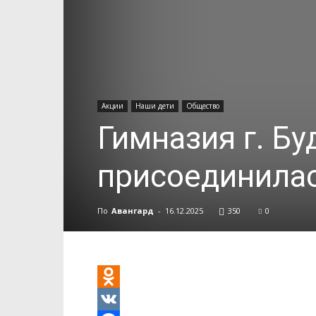
Акции
Наши дети
Общество
Гимназия г. Б
присоединилас
По
Авангард
-
16.12.2025
350
0
Odnoklassniki