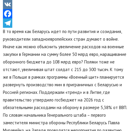
Odnoklassniki
VK
Facebook
В то время как Беларусь идет по пути развития и созидания,
Telegram
руководители западноевропейских стран думают о войне.
Иначе как можно объяснить увеличение расходов на военные
закупки в Германии на сумму более 50 млрд евро, наращивание
оборонного бюджета до 108 млрд евро? Поляки тоже не
отстают, увеличивая штат солдат с 215 до 300 тысяч. К тому
же в Польше в рамках программы «Военный щит» планируется
развернуть производство мин в приграничных с Беларусью и
Россией регионах. Поддержали «тренд» и в Литве, где
правительство утвердило госбюджет на 2026 год с
обязательными расходами на оборону в размере 5,38% от ВВП.
По словам начальника Генерального штаба – первого
заместителя министра обороны Республики Беларусь Павла
Муравейко, на Западе проводятся мероприятия по развитию