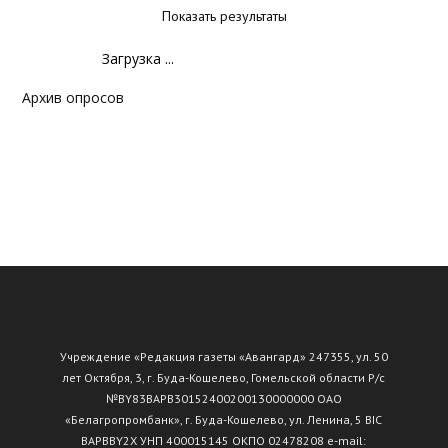
Показать результаты
Загрузка ...
Архив опросов
Учреждение «Редакция газеты «Авангард» 247355, ул. 50
лет Октября, 3, г. Буда-Кошелево, Гомельской области Р/с
№ВY83ВАРВ30152400200130000000 ОАО
«Белагропромбанк», г. Буда-Кошелево, ул. Ленина, 5 BIC
BAPBBY2X УНП 400015145 ОКПО 02478208 e-mail: