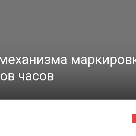
|
Погода
 механизма маркиров
ов часов
в
Буда-