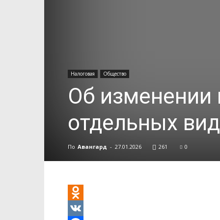
Налоговая
Общество
Об изменении
отдельных вид
По
Авангард
-
27.01.2026
261
0
Odnoklassniki