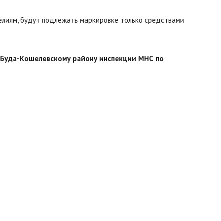
елиям, будут подлежать маркировке только средствами
Буда-
 Буда-Кошелевскому району инспекции МНС по
Кошелево
|