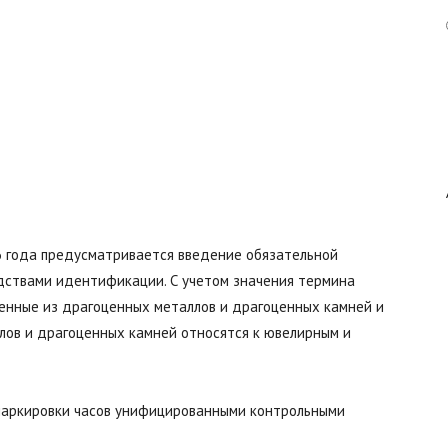
Авангард
|
26 года предусматривается введение обязательной
дствами идентификации. С учетом значения термина
Работа
ленные из драгоценных металлов и драгоценных камней и
лов и драгоценных камней относятся к ювелирным и
 маркировки часов унифицированными контрольными
в