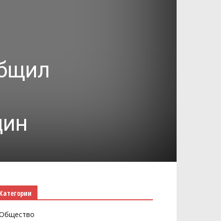
общил
цин
Категории
Общество