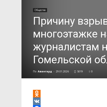
Общество
Причину взрыв
многоэтажке н
журналистам н
Гомельской о
По
Авангард
-
29.01.2026
5019
0
Odnoklassniki