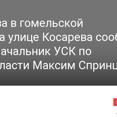
|
а в гомельской
а улице Косарева со
Погода
ачальник УСК по
бласти Максим Сприн
в
Буда-