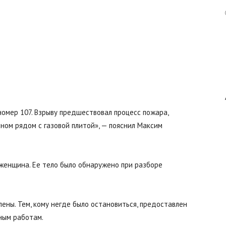
Авангард
|
номер 107. Взрыву предшествовал процесс пожара,
ном рядом с газовой плитой», — пояснил Максим
Работа
 женщина. Ее тело было обнаружено при разборе
ны. Тем, кому негде было остановиться, предоставлен
в
ным работам.