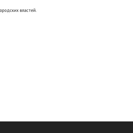
городских властей.
Буда-
Кошелево
|