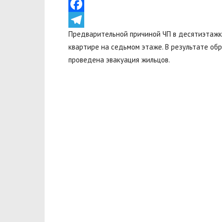
VK
Facebook
Предварительной причиной ЧП в десятиэтажк
Telegram
квартире на седьмом этаже. В результате об
проведена эвакуация жильцов.