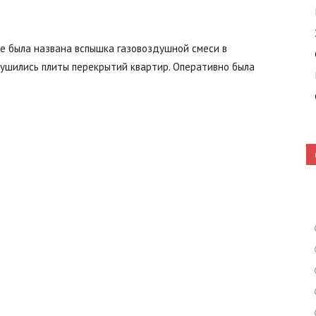
е была названа вспышка газовоздушной смеси в
Кошелево
рушились плиты перекрытий квартир. Оперативно была
|
Газета