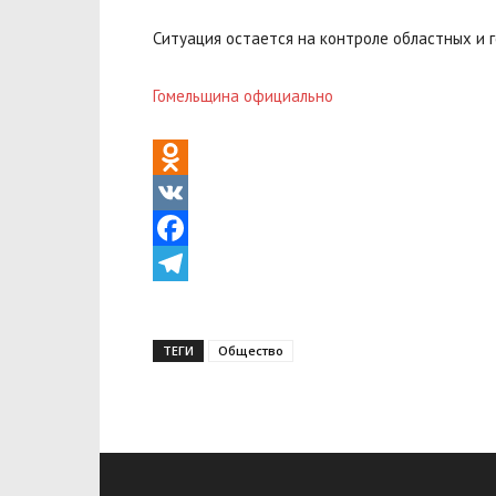
Ситуация остается на контроле областных и 
Гомельщина официально
Odnoklassniki
VK
Facebook
Telegram
ТЕГИ
Общество