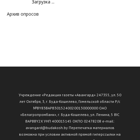
Загрузка ...
Архив опросов
Учреждение «Редакция газеты «Авангард» 247355, ул. 50
лет Октября, 3, г. Буда-Кошелево, Гомельской области Р/с
№ВY83ВАРВ30152400200130000000 ОАО
«Белагропромбанк», г. Буда-Кошелево, ул. Ленина, 5 BIC
BAPBBY2X УНП 400015145 ОКПО 02478208 e-mail:
avangard@budakosh.by Перепечатка материалов
возможна при условии активной прямой гиперссылки на