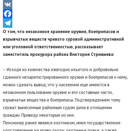
Odnoklassniki
VK
Facebook
О том, что незаконное хранение оружия, боеприпасов и
Telegram
взрывчатых веществ чревато суровой административной
или уголовной ответственностью, рассказывает
заместитель прокурора района Виктория Стрижнева:
– Исходя из количества ежегодно изъятого и добровольно
сданного незарегистрированного оружия и боеприпасов к нему,
можно сделать вывод, что у населения еще имеются в
незаконном пользовании оружие и его составные части,
взрывчатые вещества и боеприпасы. Подтверждением тому
служат вынесенные районным судом дела в отношении
граждан. Приведу некоторые из них.
Пенсионер ранее являлся охотником, имел государственное
удостоверение на право охоты, охотничье ружье, а также