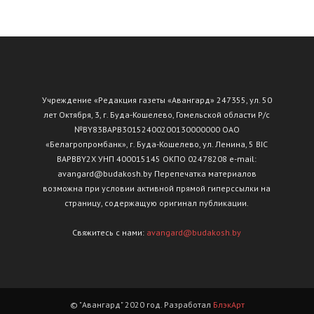
Учреждение «Редакция газеты «Авангард» 247355, ул. 50
лет Октября, 3, г. Буда-Кошелево, Гомельской области Р/с
№ВY83ВАРВ30152400200130000000 ОАО
«Белагропромбанк», г. Буда-Кошелево, ул. Ленина, 5 BIC
BAPBBY2X УНП 400015145 ОКПО 02478208 e-mail:
avangard@budakosh.by Перепечатка материалов
возможна при условии активной прямой гиперссылки на
страницу, содержащую оригинал публикации.
Свяжитесь с нами:
avangard@budakosh.by
© "Авангард" 2020 год. Разработал
БлэкАрт