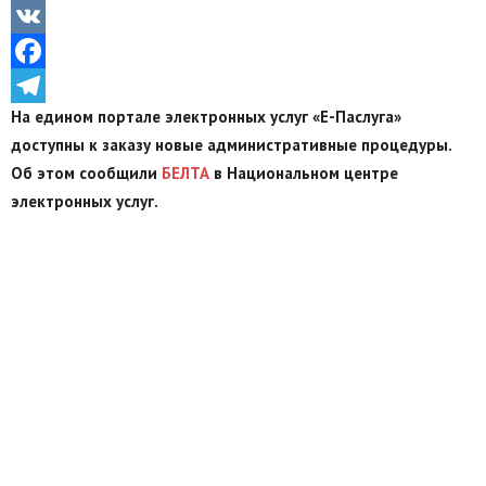
Odnoklassniki
VK
Facebook
На едином портале электронных услуг «Е-Паслуга»
Telegram
доступны к заказу новые административные процедуры.
Об этом сообщили
БЕЛТА
в Национальном центре
электронных услуг.