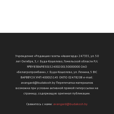
Учреждение «Редакция газеты «Авангард» 247355, ул. 50
лет Октября, 3, г. Буда-Кошелево, Гомельской области Р/с
№ВY83ВАРВ30152400200130000000 ОАО
«Белагропромбанк», г. Буда-Кошелево, ул. Ленина, 5 BIC
BAPBBY2X УНП 400015145 ОКПО 02478208 e-mail:
avangard@budakosh.by Перепечатка материалов
возможна при условии активной прямой гиперссылки на
страницу, содержащую оригинал публикации.
Свяжитесь с нами:
avangard@budakosh.by