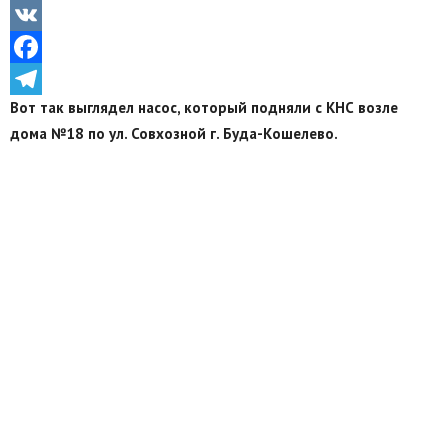
Odnoklassniki
VK
Facebook
Вот так выглядел насос, который подняли с КНС возле
Telegram
дома №18 по ул. Совхозной г. Буда-Кошелево.