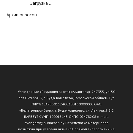
Загрузка ...
Архив опросов
Учреждение «Редакция газеты «Авангард» 247355, ул. 50
лет Октября, 3, г. Буда-Кошелево, Гомельской области Р/с
№ВY83ВАРВ30152400200130000000 ОАО
«Белагропромбанк», г. Буда-Кошелево, ул. Ленина, 5 BIC
BAPBBY2X УНП 400015145 ОКПО 02478208 e-mail:
avangard@budakosh.by Перепечатка материалов
возможна при условии активной прямой гиперссылки на