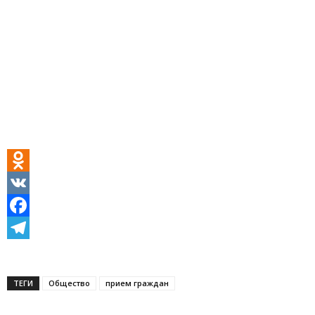
Odnoklassniki
VK
Facebook
Telegram
ТЕГИ
Общество
прием граждан