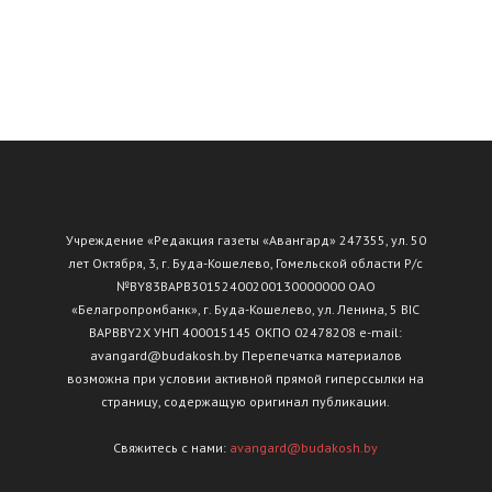
Учреждение «Редакция газеты «Авангард» 247355, ул. 50
лет Октября, 3, г. Буда-Кошелево, Гомельской области Р/с
№ВY83ВАРВ30152400200130000000 ОАО
«Белагропромбанк», г. Буда-Кошелево, ул. Ленина, 5 BIC
BAPBBY2X УНП 400015145 ОКПО 02478208 e-mail:
avangard@budakosh.by Перепечатка материалов
возможна при условии активной прямой гиперссылки на
страницу, содержащую оригинал публикации.
Свяжитесь с нами:
avangard@budakosh.by