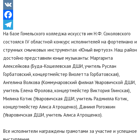
Odnoklassniki
VK
Facebook
На базе Гомельского колледжа искусств им Н.Ф. Соколовского
Telegram
состоялся lV областной конкурс исполнителей на фортепиано и
струнных смычковых инструментах «Юный виртуоз». Наш район
достойно представили юные музыканты: Маргарита
Алексейкова (Буда-Кошелевская ДШИ, учитель Руслан
Горбатовский, концертмейстер Виолетта Горбатовская),
Ангелина Волкова (Коммунаровский филиал Уваровичской ДШИ,
учитель Елена Фролова, концертмейстер Виктория Глинская),
Милина Котик (Уваровичская ДШИ, учитель Радмилла Котик,
концертмейстер Алиса Атрощенко), Даниил Рогожкин
(Уваровичская ДШИ, учитель Алиса Атрощенко).
Все исполнители награждены грамотами за участие и успешное
выступление.