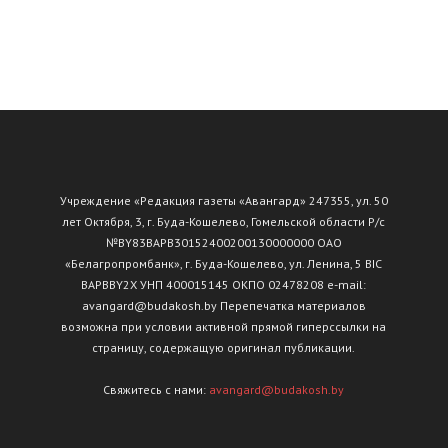
Учреждение «Редакция газеты «Авангард» 247355, ул. 50
лет Октября, 3, г. Буда-Кошелево, Гомельской области Р/с
№ВY83ВАРВ30152400200130000000 ОАО
«Белагропромбанк», г. Буда-Кошелево, ул. Ленина, 5 BIC
BAPBBY2X УНП 400015145 ОКПО 02478208 e-mail:
avangard@budakosh.by Перепечатка материалов
возможна при условии активной прямой гиперссылки на
страницу, содержащую оригинал публикации.
Свяжитесь с нами:
avangard@budakosh.by