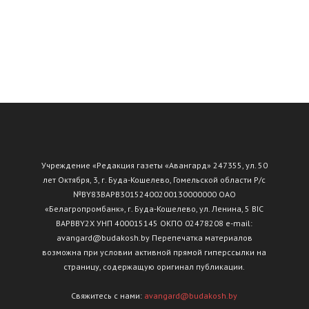
Учреждение «Редакция газеты «Авангард» 247355, ул. 50
лет Октября, 3, г. Буда-Кошелево, Гомельской области Р/с
№ВY83ВАРВ30152400200130000000 ОАО
«Белагропромбанк», г. Буда-Кошелево, ул. Ленина, 5 BIC
BAPBBY2X УНП 400015145 ОКПО 02478208 e-mail:
avangard@budakosh.by Перепечатка материалов
возможна при условии активной прямой гиперссылки на
страницу, содержащую оригинал публикации.
Свяжитесь с нами:
avangard@budakosh.by