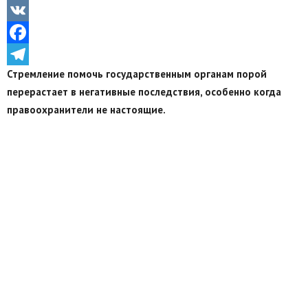
Odnoklassniki
VK
Facebook
Стремление помочь государственным органам порой
Telegram
перерастает в негативные последствия, особенно когда
правоохранители не настоящие.