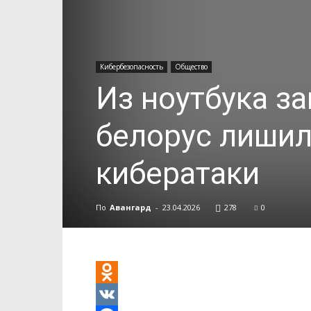
Кибербезопасность
Общество
Из ноутбука з
белорус лишил
кибератаки
По
Авангард
-
23.04.2026
278
0
Odnoklassniki