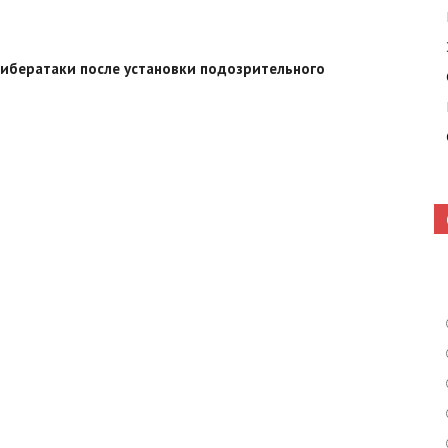
кибератаки после установки подозрительного
Кошелево
|
Газета