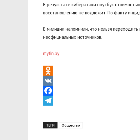
В результате кибератаки ноутбук стоимостью
восстановлению не подлежит. По факту инци
В милиции
напомнили
, что нельзя переходить
неофициальных источников.
myfin.by
Odnoklassniki
VK
Facebook
Telegram
ТЕГИ
Общество