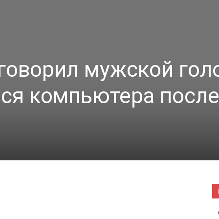
|
аговорил мужской гол
Погода
ся компьютера посл
в
Буда-