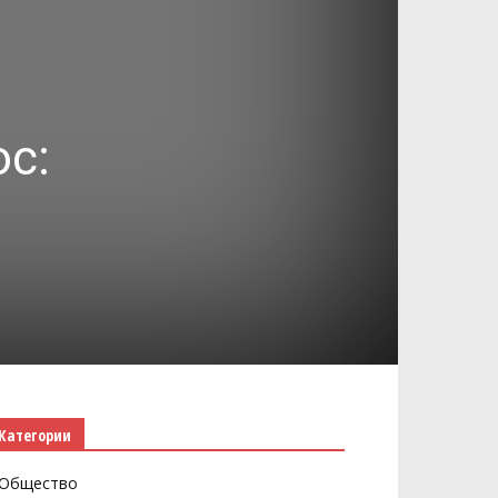
ос:
е
Категории
Общество