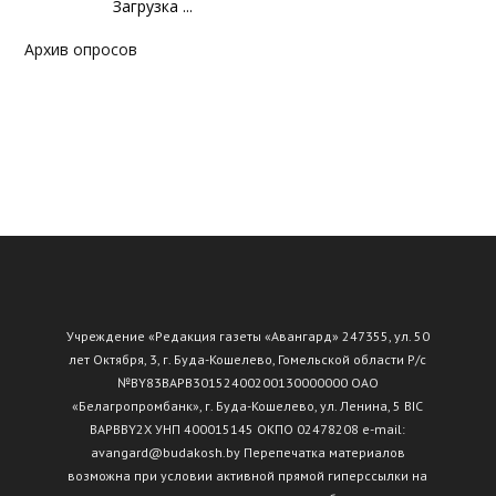
Загрузка ...
Архив опросов
Учреждение «Редакция газеты «Авангард» 247355, ул. 50
лет Октября, 3, г. Буда-Кошелево, Гомельской области Р/с
№ВY83ВАРВ30152400200130000000 ОАО
«Белагропромбанк», г. Буда-Кошелево, ул. Ленина, 5 BIC
BAPBBY2X УНП 400015145 ОКПО 02478208 e-mail:
avangard@budakosh.by Перепечатка материалов
возможна при условии активной прямой гиперссылки на