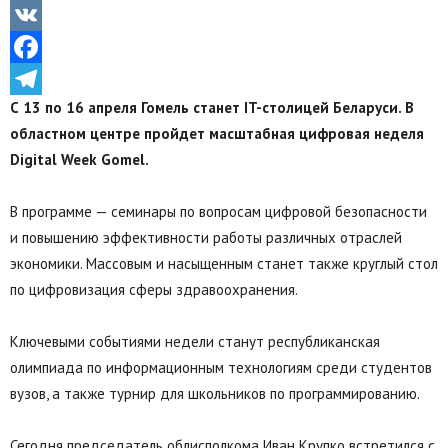
Odnoklassniki
VK
Facebook
С 13 по 16 апреля Гомель станет IT-столицей Беларуси. В
Telegram
областном центре пройдет масштабная цифровая неделя
Digital Week Gomel.
В программе — семинары по вопросам цифровой безопасности
и повышению эффективности работы различных отраслей
экономики. Массовым и насыщенным станет также круглый стол
по цифровизация сферы здравоохранения.
Ключевыми событиями недели станут республиканская
олимпиада по информационным технологиям среди студентов
вузов, а также турнир для школьников по программированию.
Сегодня председатель облисполкома Иван Крупко встретился с