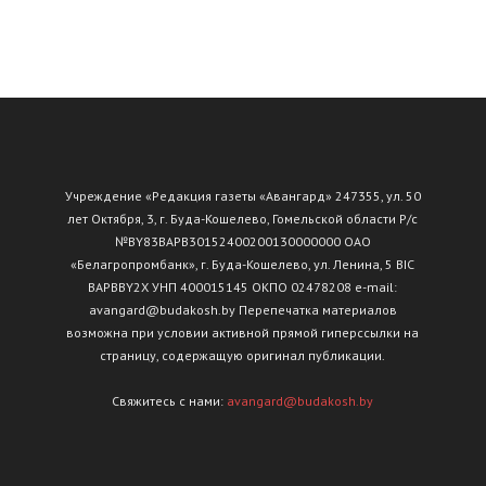
Учреждение «Редакция газеты «Авангард» 247355, ул. 50
лет Октября, 3, г. Буда-Кошелево, Гомельской области Р/с
№ВY83ВАРВ30152400200130000000 ОАО
«Белагропромбанк», г. Буда-Кошелево, ул. Ленина, 5 BIC
BAPBBY2X УНП 400015145 ОКПО 02478208 e-mail:
avangard@budakosh.by Перепечатка материалов
возможна при условии активной прямой гиперссылки на
страницу, содержащую оригинал публикации.
Свяжитесь с нами:
avangard@budakosh.by