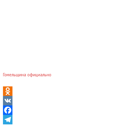
Гомельщина официально
Odnoklassniki
VK
Facebook
Telegram