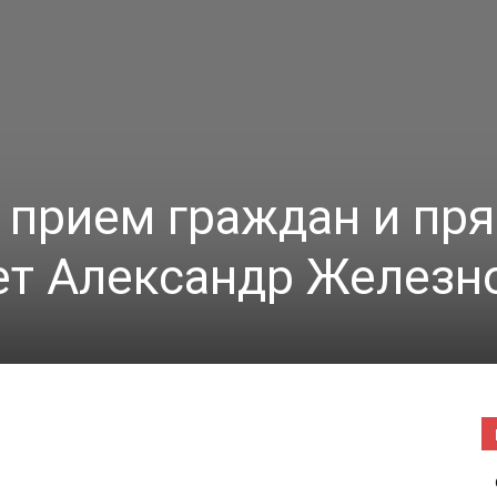
|
Погода
 прием граждан и пр
ет Александр Железн
в
Буда-