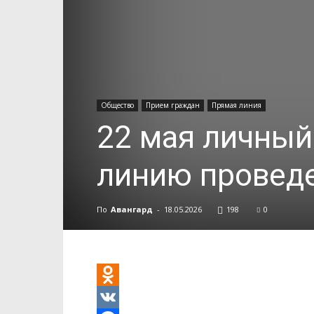
Общество
Прием граждан
Прямая линия
22 мая личный
линию провед
По
Авангард
-
18.05.2026
198
0
Odnoklassniki