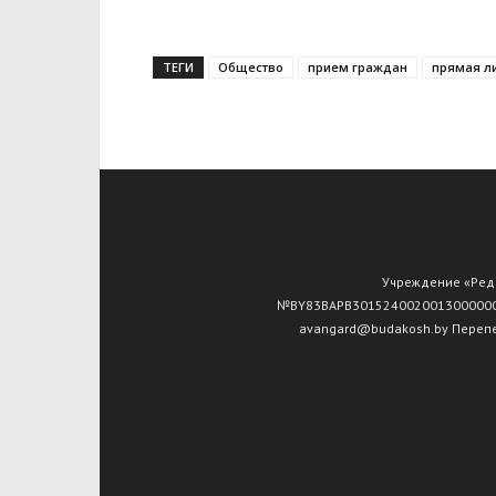
Telegram
ТЕГИ
Общество
прием граждан
прямая л
Учреждение «Редак
№ВY83ВАРВ30152400200130000000 О
avangard@budakosh.by Перепе