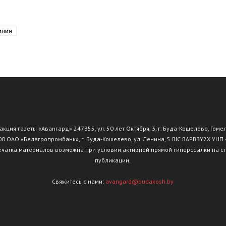
иния
Буда-
Кошелево
ция газеты «Авангард» 247355, ул. 50 лет Октября, 3, г. Буда-Кошелево, Гоме
АО «Белагропромбанк», г. Буда-Кошелево, ул. Ленина, 5 BIC BAPBBY2X УНП
чатка материалов возможна при условии активной прямой гиперссылки на с
публикации.
Свяжитесь с нами:
avangard@budakosh.by
|