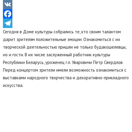
Odnoklassniki
VK
Facebook
Сегодня в Доме культуры собрались те, кто своим талантом
Telegram
дарит зрителям положительные эмоции. Ознакомиться с их
творческой деятельностью пришли не только будакошелевцы,
но и гости. В их числе заслуженный работник культуры
Республики Беларусь, уроженец г.п. Уваровичи Петр Свердлов.
Перед концертом зрители имели возможность ознакомиться с
выставками народного творчества и декоративно-прикладного
искусства.