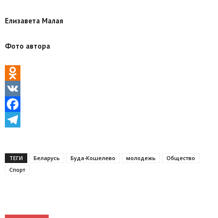
Елизавета Малая
Фото автора
Odnoklassniki
VK
Facebook
Telegram
ТЕГИ
Беларусь
Буда-Кошелево
молодежь
Общество
Спорт