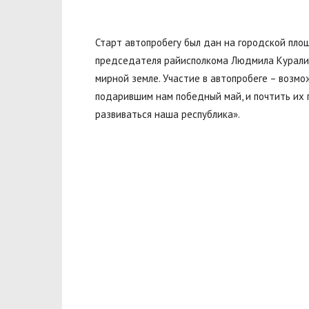
Старт автопробегу был дан на городской пло
председателя райисполкома Людмила Куралик
мирной земле. Участие в автопробеге – возм
подарившим нам победный май, и почтить их п
развиваться наша республика».