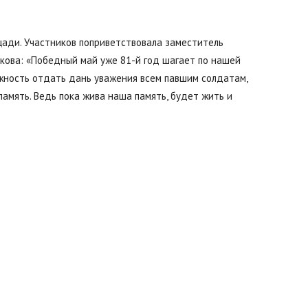
щади. Участников поприветствовала заместитель
ова: «Победный май уже 81-й год шагает по нашей
Буда-
ожность отдать дань уважения всем павшим солдатам,
амять. Ведь пока жива наша память, будет жить и
Кошелево
|