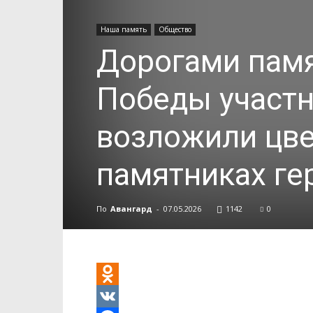
Наша память
Общество
Дорогами памя
Победы участн
возложили цве
памятниках ге
По
Авангард
-
07.05.2026
1142
0
Odnoklassniki