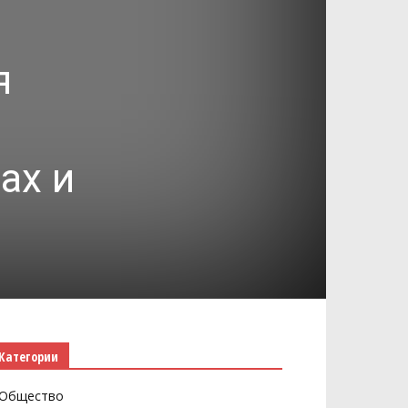
я
ах и
Категории
Общество