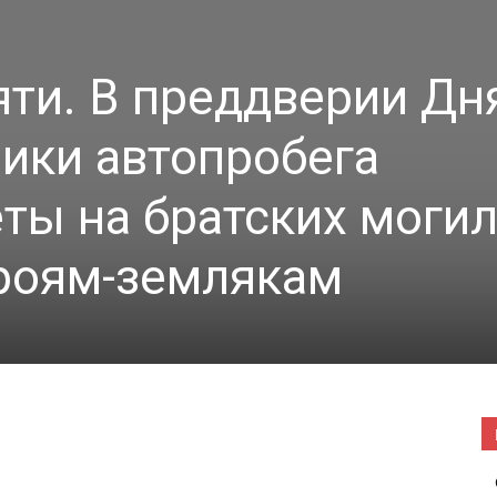
|
ти. В преддверии Дн
ики автопробега
Погода
ты на братских могил
роям-землякам
в
Буда-