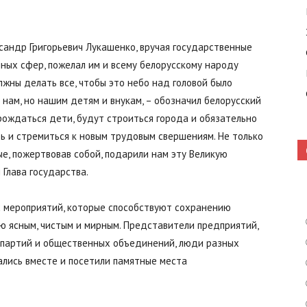
сандр Григорьевич Лукашенко, вручая государственные
Кошелево
ных сфер, пожелал им и всему белорусскому народу
лжны делать все, чтобы это небо над головой было
нам, но нашим детям и внукам, – обозначил белорусский
 рождаться дети, будут строиться города и обязательно
ть и стремиться к новым трудовым свершениям. Не только
|
рые, пожертвовав собой, подарили нам эту Великую
 Глава государства.
х мероприятий, которые способствуют сохранению
ю ясным, чистым и мирным. Представители предприятий,
Газета
 партий и общественных объединений, люди разных
ались вместе и посетили памятные места