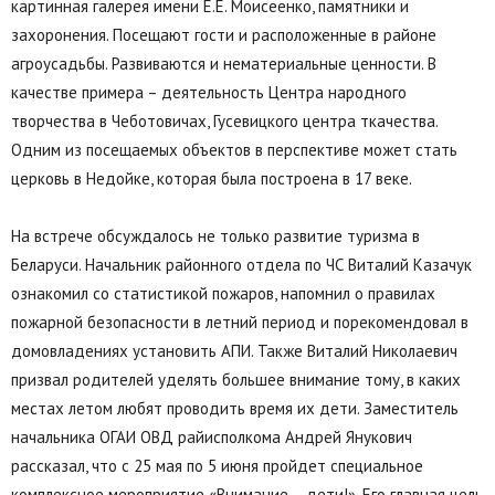
картинная галерея имени Е.Е. Моисеенко, памятники и
захоронения. Посещают гости и расположенные в районе
агроусадьбы. Развиваются и нематериальные ценности. В
качестве примера – деятельность Центра народного
творчества в Чеботовичах, Гусевицкого центра ткачества.
Одним из посещаемых объектов в перспективе может стать
церковь в Недойке, которая была построена в 17 веке.
На встрече обсуждалось не только развитие туризма в
Беларуси. Начальник районного отдела по ЧС Виталий Казачук
ознакомил со статистикой пожаров, напомнил о правилах
пожарной безопасности в летний период и порекомендовал в
домовладениях установить АПИ. Также Виталий Николаевич
призвал родителей уделять большее внимание тому, в каких
местах летом любят проводить время их дети. Заместитель
начальника ОГАИ ОВД райисполкома Андрей Янукович
рассказал, что с 25 мая по 5 июня пройдет специальное
комплексное мероприятие «Внимание – дети!». Его главная цель