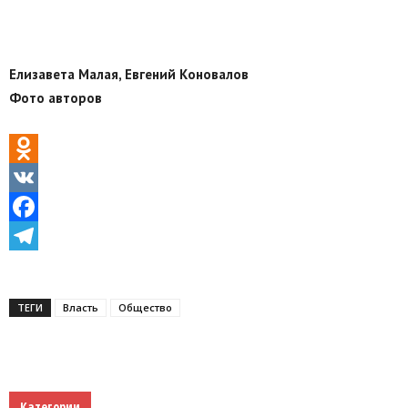
Елизавета Малая, Евгений Коновалов
Фото авторов
Odnoklassniki
VK
Facebook
Telegram
ТЕГИ
Власть
Общество
Категории