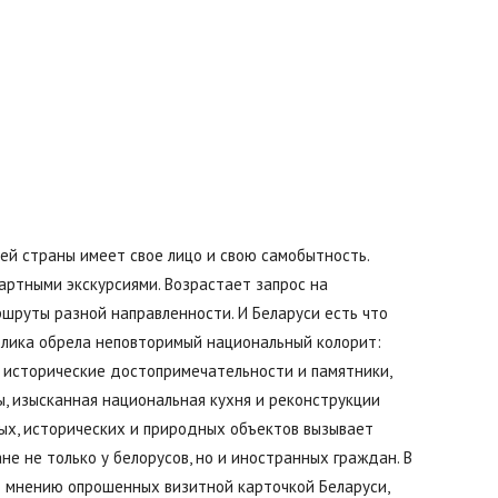
Буда-
шей страны имеет свое лицо и свою самобытность.
Кошелево
артными экскурсиями. Возрастает запрос на
шруты разной направленности. И Беларуси есть что
блика обрела неповторимый национальный колорит:
 исторические достопримечательности и памятники,
, изысканная национальная кухня и реконструкции
|
ых, исторических и природных объектов вызывает
е не только у белорусов, но и иностранных граждан. В
о мнению опрошенных визитной карточкой Беларуси,