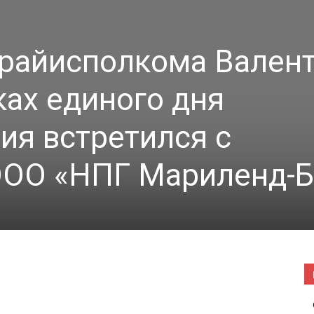
|
 райисполкома Вален
ках единого дня
Погода
я встретился с
ООО «НПГ Мариленд-Б
в
Буда-