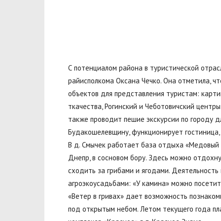
С потенциалом района в туристической отра
райисполкома Оксана Чечко. Она отметила, ч
объектов для представления туристам: картин
ткачества, Рогинский и Чеботовичский центры
также проводит пешие экскурсии по городу д
Будакошелевщину, функционирует гостиница,
В д. Смычек работает база отдыха «Медовый 
Днепр, в сосновом бору. Здесь можно отдохнут
сходить за грибами и ягодами. Деятельность
агроэкоусадьбами: «У камина» можно посетить
«Ветер в гривах» дает возможность познакоми
под открытым небом. Летом текущего года пл