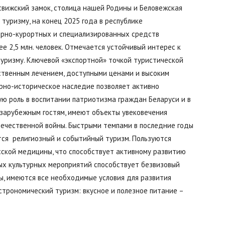
есвижский замок, столица нашей Родины и Беловежская
туризму, на конец 2025 года в республике
Буда-
орно-курортных и специализированных средств
ее 2,5 млн. человек. Отмечается устойчивый интерес к
туризму. Ключевой «экспортной» точкой туристической
ственным лечением, доступными ценами и высоким
рно-историческое наследие позволяет активно
Кошелевский
ую роль в воспитании патриотизма граждан Беларуси и в
 зарубежным гостям, имеют объекты увековечения
течественной войны. Быстрыми темпами в последние годы
тся религиозный и событийный туризм. Пользуются
усской медицины, что способствует активному развитию
район
х культурных мероприятий способствует безвизовый
ы, имеются все необходимые условия для развития
строномический туризм: вкусное и полезное питание –