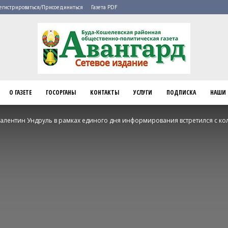
егистрироваться/Присоединиться
Газета PDF
О ГАЗЕТЕ
ГОСОРГАНЫ
КОНТАКТЫ
УСЛУГИ
ПОДПИСКА
НАШИ 
Буда-
лентин Ундруль в рамках единого дня информирования встретился с кол
Кошелево