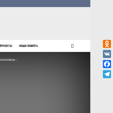
ПРОЕКТЫ
НАША ПАМЯТЬ
Odnokl
лективом...
VK
Faceb
Teleg