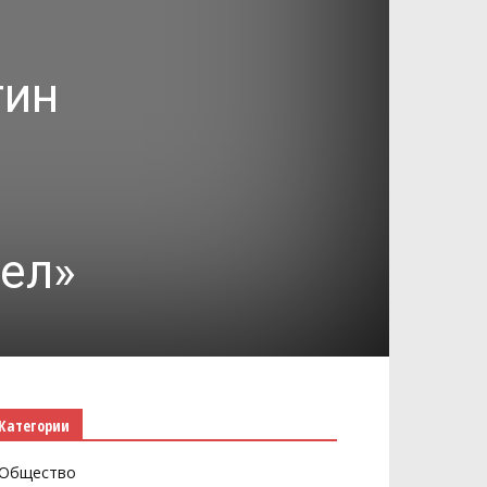
тин
ел»
Категории
Общество