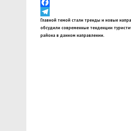
VK
Facebook
Главной темой стали тренды и новые напра
Telegram
обсудили современные тенденции туристи
района в данном направлении.