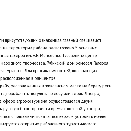
сли присутствующих ознакомила главный специалист
то на территории района расположено 5 основных
ная галерея им. Е.Е. Моисеенко, Гусевицкий центр
 народного творчества, Губичский дом ремесел. Галерея
ля туристов. Для проживания гостей, посещающих
 расположенная в райцентре.
рай», расположенная в живописном месте на берегу реки
ь, порыбачить, погулять по лесу или вдоль Днепра,
 в сфере агроэкотуризма осуществляется двумя
 русскую баню, провести время с пользой у костра,
ться с лошадьми, покататься верхом, устроить ночлег
анируется открытие рыболовного туристического