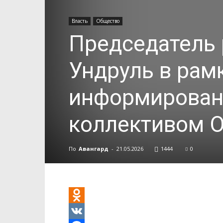
Власть
Общество
Председатель
Ундруль в рам
информировани
коллективом 
По
Авангард
-
21.05.2026
1444
0
Odnoklassniki