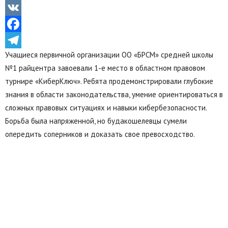
Odnoklassniki
VK
Facebook
Учащиеся первичной организации ОО «БРСМ» средней школы
Telegram
№1 райцентра завоевали 1-е место в областном правовом
турнире «КиберКлюч». Ребята продемонстрировали глубокие
знания в области законодательства, умение ориентироваться в
сложных правовых ситуациях и навыки кибербезопасности.
Борьба была напряженной, но будакошелевцы сумели
опередить соперников и доказать свое превосходство.