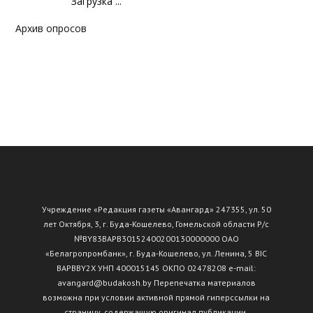
Загрузка ...
Архив опросов
Учреждение «Редакция газеты «Авангард» 247355, ул. 50
лет Октября, 3, г. Буда-Кошелево, Гомельской области Р/с
№ВY83ВАРВ30152400200130000000 ОАО
«Белагропромбанк», г. Буда-Кошелево, ул. Ленина, 5 BIC
BAPBBY2X УНП 400015145 ОКПО 02478208 e-mail:
avangard@budakosh.by Перепечатка материалов
возможна при условии активной прямой гиперссылки на
страницу, содержащую оригинал публикации.