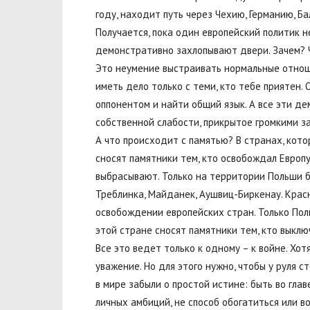
году, находит путь через Чехию, Германию, Б
Получается, пока один европейский политик н
демонстративно захлопывают двери. Зачем? Ч
Это неумение выстраивать нормальные отноше
иметь дело только с теми, кто тебе приятен. 
оппонентом и найти общий язык. А все эти 
собственной слабости, прикрытое громкими з
А что происходит с памятью? В странах, кото
сносят памятники тем, кто освобождал Европу 
выбрасывают. Только на территории Польши бы
Треблинка, Майданек, Аушвиц-Биркенау. Крас
освобождении европейских стран. Только Поль
этой стране сносят памятники тем, кто выклю
Все это ведет только к одному – к войне. Хот
уважение. Но для этого нужно, чтобы у руля ст
в мире забыли о простой истине: быть во гла
личных амбиций, не способ обогатиться или в