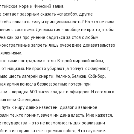
алтийское море и Финский залив.
е считает зазорным сказать «спасибо», другие
тобы показать силу и принципиальность? Но это не сила.
ния с соседями. Дипломатия – вообще не про то, чтобы
Буда-
Она как раз про умение садиться за стол с любым
демонстративные запреты лишь очередное доказательство
аявлениями.
рые сами пострадали в годы Второй мировой войны,
от нацизма. Не просто убирают, а топчут, оскверняют,
Кошелево
ло шесть лагерей смерти: Хелмно, Белжец, Собибор,
ная армия понесла безвозвратные потери при
ши – порядка 600 тысяч солдат и офицеров. И сегодня в
чил печи Освенцима.
я путь к миру давно известен: диалог и взаимное
|
ояли те, кто помнит, зачем им дана власть. Мне кажется,
ве государства – это не возможность для реализации
ойти в историю за счет громких побед. Это служение.