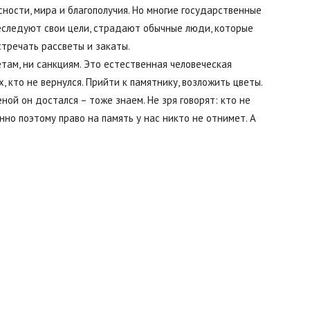
сности, мира и благополучия. Но многие государственные
реследуют свои цели, страдают обычные люди, которые
Буда-
стречать рассветы и закаты.
етам, ни санкциям. Это естественная человеческая
, кто не вернулся. Прийти к памятнику, возложить цветы.
еной он достался – тоже знаем. Не зря говорят: кто не
нно поэтому право на память у нас никто не отнимет. А
Кошелевский
район