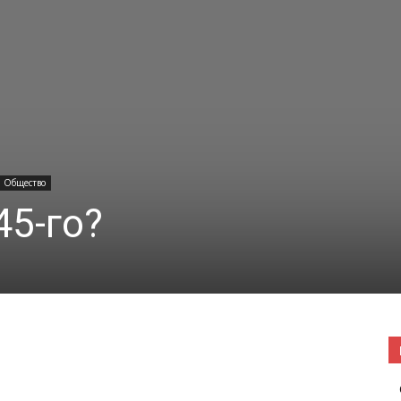
|
Погода
Общество
45-го?
в
Буда-