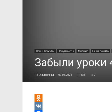
Наши проекты
Колумнисты
Мнение
Наша память
Забыли уроки 
По
Авангард
-
09.05.2026
333
0
Odnoklassniki