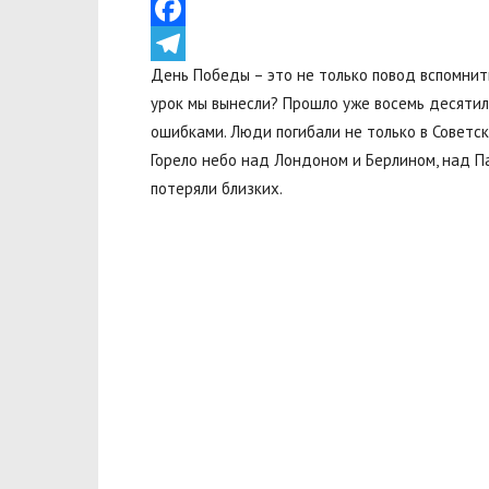
VK
Facebook
День Победы – это не только повод вспомнить
Telegram
урок мы вынесли? Прошло уже восемь десятиле
ошибками. Люди погибали не только в Советск
Горело небо над Лондоном и Берлином, над 
потеряли близких.