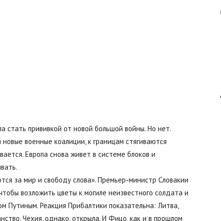
Авангард
|
а стать прививкой от новой большой войны. Но нет.
 новые военные коалиции, к границам стягиваются
Работа
ается. Европа снова живет в системе блоков и
вать.
ются за мир и свободу слова». Премьер-министр Словакии
чтобы возложить цветы к могиле неизвестного солдата и
м Путиным. Реакция Прибалтики показательна: Литва,
в
ство. Чехия, однако, открыла. И Фицо, как и в прошлом