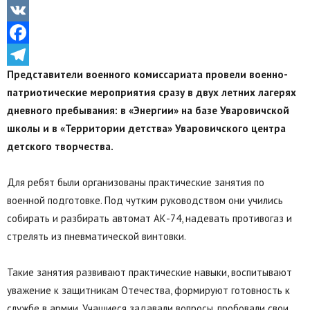
Odnoklassniki
VK
Facebook
Представители военного комиссариата провели военно-
Telegram
патриотические мероприятия сразу в двух летних лагерях
дневного пребывания: в «Энергии» на базе Уваровичской
школы и в «Территории детства» Уваровичского центра
детского творчества.
Для ребят были организованы практические занятия по
военной подготовке. Под чутким руководством они учились
собирать и разбирать автомат АК-74, надевать противогаз и
стрелять из пневматической винтовки.
Такие занятия развивают практические навыки, воспитывают
уважение к защитникам Отечества, формируют готовность к
службе в армии. Учащиеся задавали вопросы, пробовали свои