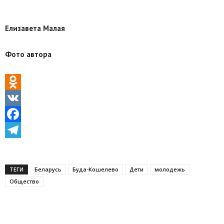
Елизавета Малая
Фото автора
Odnoklassniki
VK
Facebook
Telegram
ТЕГИ
Беларусь
Буда-Кошелево
Дети
молодежь
Общество