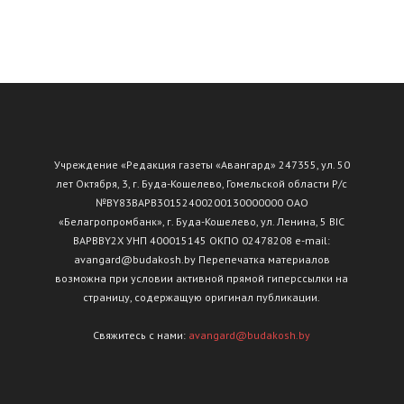
Учреждение «Редакция газеты «Авангард» 247355, ул. 50
лет Октября, 3, г. Буда-Кошелево, Гомельской области Р/с
№ВY83ВАРВ30152400200130000000 ОАО
«Белагропромбанк», г. Буда-Кошелево, ул. Ленина, 5 BIC
BAPBBY2X УНП 400015145 ОКПО 02478208 e-mail:
avangard@budakosh.by Перепечатка материалов
возможна при условии активной прямой гиперссылки на
страницу, содержащую оригинал публикации.
Свяжитесь с нами:
avangard@budakosh.by