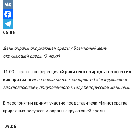
Odnoklassniki
VK
Facebook
0
5
.06
Telegram
День охраны окружающей среды / Всемирный день
окружающей среды
(5 июня)
11:00 – пресс-конференция
«Хранители природы: профессия
как призвание»
из цикла пресс-мероприятий «Созидающие и
вдохновляющие», приуроченного к Году белорусской женщины.
В мероприятии примут участие представители Министерства
природных ресурсов и охраны окружающей среды.
0
9
.06