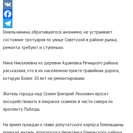
Odnoklassniki
VK
Facebook
Гомельчанина, обратившегося анонимно, не устраивает
Telegram
состояние тротуаров по улице Советской в районе рынка,
ремонта требуют и ступеньки.
Нина Николаевна из деревни Адамовка Речицкого района
рассказала, что в их населенном пункте гравийная дорога,
которую более 20 лет не ремонтировали.
Житель города над Сожем Григорий Леонович просит
посодействовать в покраске скамеек в части сквера по
проспекту Победы.
На прием граждан к главе депутатского корпуса Гомельщины
приехал житель агрогородка Черетянка Гомельского района.