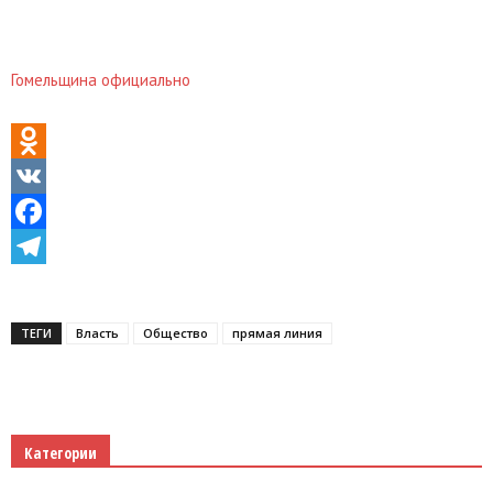
Гомельщина официально
Odnoklassniki
VK
Facebook
Telegram
ТЕГИ
Власть
Общество
прямая линия
Категории