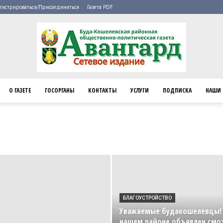
гистрироваться/Присоединиться
Газета PDF
О ГАЗЕТЕ
ГОСОРГАНЫ
КОНТАКТЫ
УСЛУГИ
ПОДПИСКА
НАШИ 
Буда-
Кошелево
БЛАГОУСТРОЙСТВО
Уважаемые будакошелевцы!
нашем районе объявлен смо