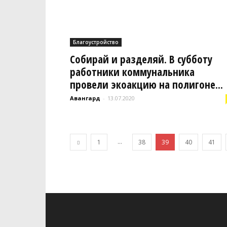
Благоустройство
Собирай и разделяй. В субботу
работники коммунальника
провели экоакцию на полигоне...
Авангард
-
13.07.2020
...
1
38
39
40
41