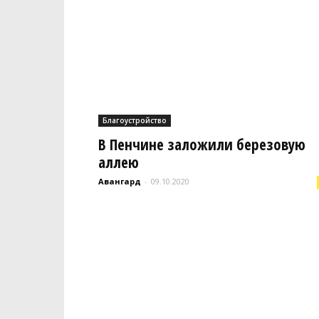
Благоустройство
В Пенчине заложили березовую
аллею
Авангард
-
09.10.2020