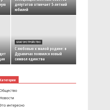
ную
депутатов отмечает 5-летний
юбилей
БЛАГОУСТРОЙСТВО
С любовью к малой родине: в
едет
Дуравичах появился новый
дан
символ единства
Категории
Общество
Новости
Это интересно