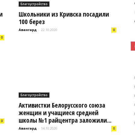
Благоустройство
и
Школьники из Кривска посадили
100 берез
Кошелево
Авангард
-
22.10.2020
0
0
|
Благоустройство
Активистки Белорусского союза
Газета
женщин и учащиеся средней
школы №1 райцентра заложили...
0
Авангард
-
14.10.2020
0