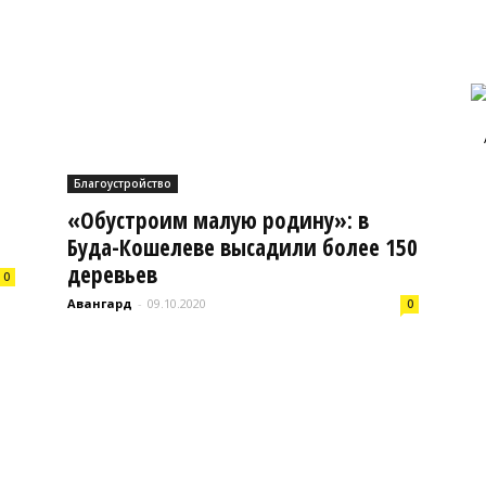
Авангард
|
Благоустройство
«Обустроим малую родину»: в
Буда-Кошелеве высадили более 150
деревьев
0
Авангард
-
09.10.2020
0
Работа
в