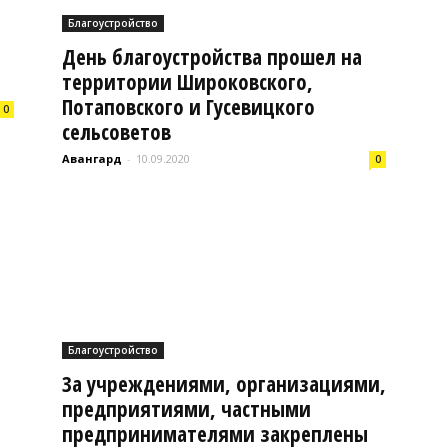
Благоустройство
День благоустройства прошел на
территории Широковского,
Потаповского и Гусевицкого
Буда-
0
сельсоветов
Авангард
-
10.09.2020
0
Кошелево
Благоустройство
|
За учреждениями, организациями,
предприятиями, частными
предпринимателями закреплены