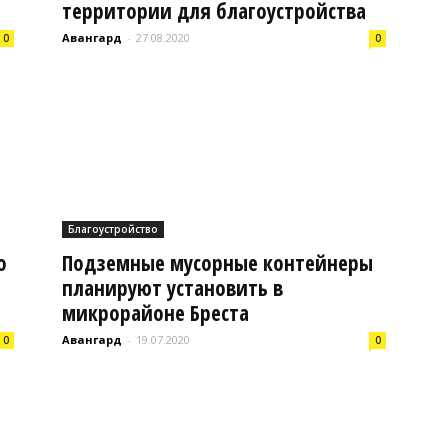
территории для благоустройства
Авангард
-
27.08.2020
0
0
Буда-
Кошелевский
Благоустройство
о
Подземные мусорные контейнеры
планируют установить в
микрорайоне Бреста
район
Авангард
-
19.07.2020
0
0