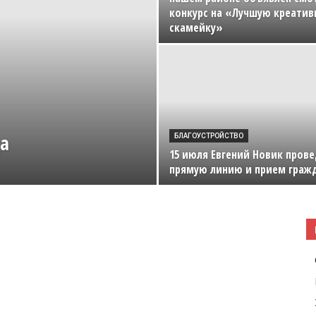
конкурс на «Лучшую креатив
|
скамейку»
Погода
а
БЛАГОУСТРОЙСТВО
15 июля Евгений Новик пров
прямую линию и прием граж
в
Буда-