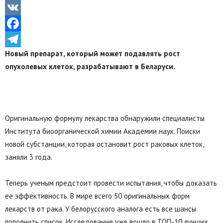
Odnoklassniki
VK
Facebook
Новый препарат, который может подавлять рост
Telegram
опухолевых клеток, разрабатывают в Беларуси.
Оригинальную формулу лекарства обнаружили специалисты
Института биоорганической химии Академии наук. Поиски
новой субстанции, которая остановит рост раковых клеток,
заняли 3 года.
Теперь ученым предстоит провести испытания, чтобы доказать
ее эффективность. В мире всего 50 оригинальных форм
лекарств от рака. У белорусского аналога есть все шансы
пополнить список. Исследование уже вошло в ТОП-10 лучших