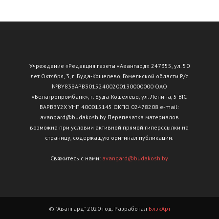
Учреждение «Редакция газеты «Авангард» 247355, ул. 50
лет Октября, 3, г. Буда-Кошелево, Гомельской области Р/с
№ВY83ВАРВ30152400200130000000 ОАО
«Белагропромбанк», г. Буда-Кошелево, ул. Ленина, 5 BIC
BAPBBY2X УНП 400015145 ОКПО 02478208 e-mail:
avangard@budakosh.by Перепечатка материалов
возможна при условии активной прямой гиперссылки на
страницу, содержащую оригинал публикации.
Свяжитесь с нами:
avangard@budakosh.by
© "Авангард" 2020 год. Разработал
БлэкАрт