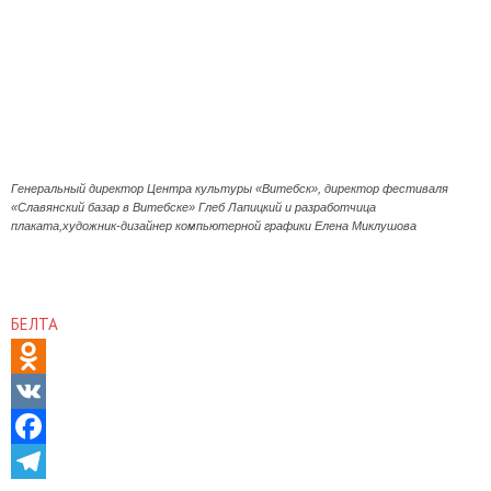
Генеральный директор Центра культуры «Витебск», директор фестиваля
«Славянский базар в Витебске» Глеб Лапицкий и разработчица
плаката,художник-дизайнер компьютерной графики Елена Миклушова
БЕЛТА
Odnoklassniki
VK
Facebook