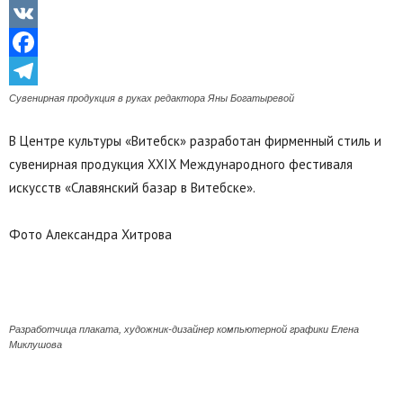
Odnoklassniki
VK
Facebook
Telegram
Сувенирная продукция в руках редактора Яны Богатыревой
В Центре культуры «Витебск» разработан фирменный стиль и
сувенирная продукция XXIX Международного фестиваля
искусств «Славянский базар в Витебске».
Фото Александра Хитрова
Разработчица плаката, художник-дизайнер компьютерной графики Елена
Миклушова