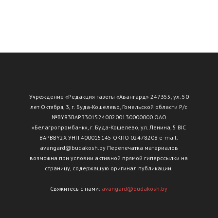
Учреждение «Редакция газеты «Авангард» 247355, ул. 50
лет Октября, 3, г. Буда-Кошелево, Гомельской области Р/с
№ВY83ВАРВ30152400200130000000 ОАО
«Белагропромбанк», г. Буда-Кошелево, ул. Ленина, 5 BIC
BAPBBY2X УНП 400015145 ОКПО 02478208 e-mail:
avangard@budakosh.by Перепечатка материалов
возможна при условии активной прямой гиперссылки на
страницу, содержащую оригинал публикации.
Свяжитесь с нами:
avangard@budakosh.by