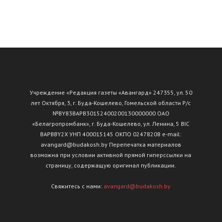
Учреждение «Редакция газеты «Авангард» 247355, ул. 50
лет Октября, 3, г. Буда-Кошелево, Гомельской области Р/с
№ВY83ВАРВ30152400200130000000 ОАО
«Белагропромбанк», г. Буда-Кошелево, ул. Ленина, 5 BIC
BAPBBY2X УНП 400015145 ОКПО 02478208 e-mail:
avangard@budakosh.by Перепечатка материалов
возможна при условии активной прямой гиперссылки на
страницу, содержащую оригинал публикации.
Свяжитесь с нами:
avangard@budakosh.by