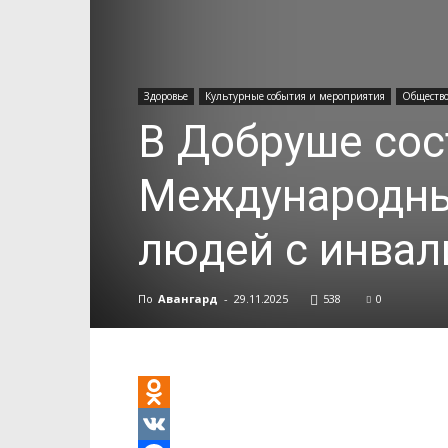
Здоровье
Культурные события и мероприятия
Обществ
В Добруше сос
Международны
людей с инва
По
Авангард
-
29.11.2025
538
0
Odnoklassniki