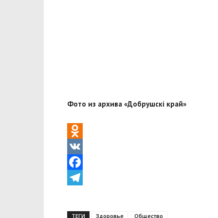
Фото из архива «Добрушскi край»
Odnoklassniki
VK
Facebook
Telegram
ТЕГИ
Здоровье
Общество