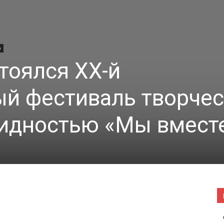
|
о
тоялся XX-й
Погода
й фестиваль творчес
лидностью «Мы вмест
в
Буда-