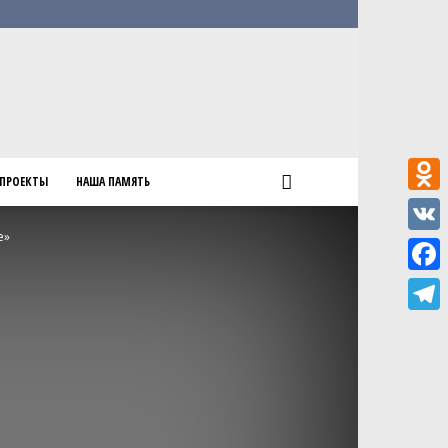
ПРОЕКТЫ
НАША ПАМЯТЬ
Odnokl
е»
VK
Faceb
Teleg