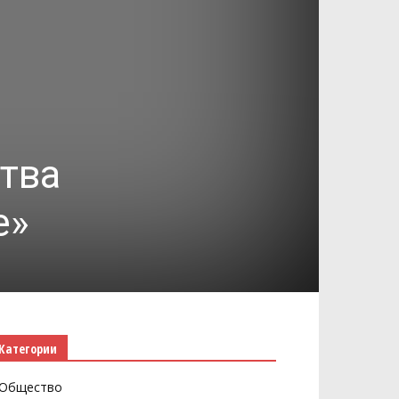
тва
е»
Категории
Общество