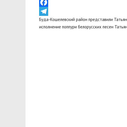
VK
Facebook
Буда-Кошелевский район представили Татьяна
Telegram
исполнение поппури белорусских песен Татья