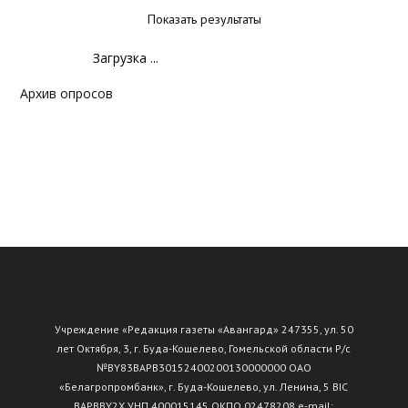
Показать результаты
Загрузка ...
Архив опросов
Учреждение «Редакция газеты «Авангард» 247355, ул. 50
лет Октября, 3, г. Буда-Кошелево, Гомельской области Р/с
№ВY83ВАРВ30152400200130000000 ОАО
«Белагропромбанк», г. Буда-Кошелево, ул. Ленина, 5 BIC
BAPBBY2X УНП 400015145 ОКПО 02478208 e-mail: