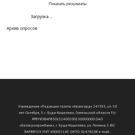
Показать результаты
Загрузка ...
Архив опросов
Учреждение «Редакция газеты «Авангард» 247355, ул. 50
лет Октября, 3, г. Буда-Кошелево, Гомельской области Р/с
№ВY83ВАРВ30152400200130000000 ОАО
«Белагропромбанк», г. Буда-Кошелево, ул. Ленина, 5 BIC
BAPBBY2X УНП 400015145 ОКПО 02478208 e-mail: