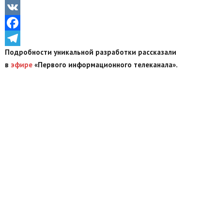
Odnoklassniki
VK
Facebook
Подробности уникальной разработки рассказали
Telegram
в
эфире
«Первого информационного телеканала».