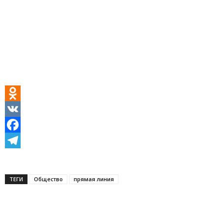
Odnoklassniki
VK
Facebook
Telegram
ТЕГИ
Общество
прямая линия