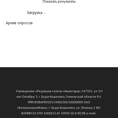
Показать результаты
Загрузка ...
Архив опросов
Учреждение «Редакция газеты «Авангард» 247355, ул. 50
лет Октября, 3, г. Буда-Кошелево, Гомельской области Р/с
№ВY83ВАРВ30152400200130000000 ОАО
«Белагропромбанк», г. Буда-Кошелево, ул. Ленина, 5 BIC
BAPBBY2X УНП 400015145 ОКПО 02478208 e-mail: