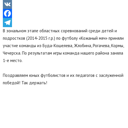
Odnoklassniki
VK
Facebook
В зональном этапе областных соревнований среди детей и
Telegram
подростков (2014-2015 г.р.) по футболу «Кожаный мяч» приняли
участие команды из Буда-Кошелева, Жлобина, Рогачева, Кормы,
Чечерска. По результатам игры команда нашего района заняла
1-е место.
Поздравляем юных футболистов и их педагогов с заслуженной
победой! Так держать!