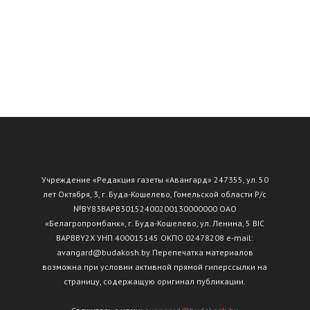
Учреждение «Редакция газеты «Авангард» 247355, ул. 50
лет Октября, 3, г. Буда-Кошелево, Гомельской области Р/с
№ВY83ВАРВ30152400200130000000 ОАО
«Белагропромбанк», г. Буда-Кошелево, ул. Ленина, 5 BIC
BAPBBY2X УНП 400015145 ОКПО 02478208 e-mail:
avangard@budakosh.by Перепечатка материалов
возможна при условии активной прямой гиперссылки на
страницу, содержащую оригинал публикации.