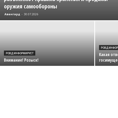
оружия самообороны
Авангард
-
30.07.2026
РОВД ИНФО
Какая отв
РОВД ИНФОРМИРУЕТ
Внимание! Розыск!
госимущес