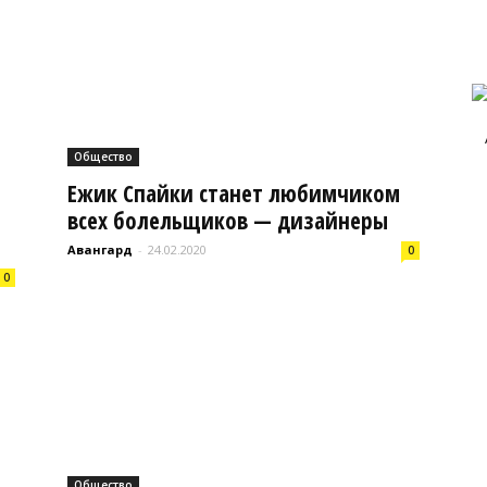
Авангард
Общество
|
Ежик Спайки станет любимчиком
всех болельщиков — дизайнеры
Авангард
-
24.02.2020
0
0
Работа
в
Общество