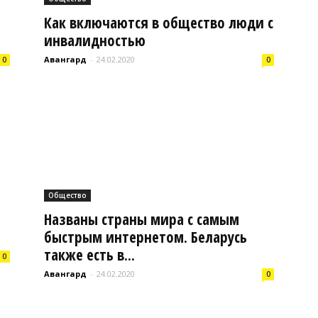
Как включаются в общество люди с
инвалидностью
Авангард
-
24.02.2020
0
0
Буда-
Кошелево
Общество
Названы страны мира с самым
быстрым интернетом. Беларусь
также есть в...
0
|
Авангард
-
24.02.2020
0