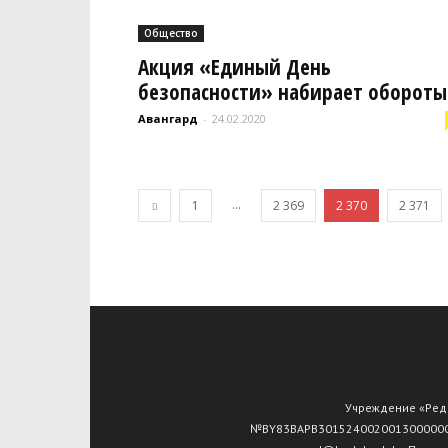
Общество
Акция «Единый День
безопасности» набирает обороты
Авангард
-
24.02.2020
...
1
2 369
2 370
2 371
Учреждение «Редак
№ВY83ВАРВ30152400200130000000 О