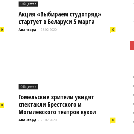
Общество
Акция «Выбираем студотряд»
стартует в Беларуси 5 марта
Кошелево
Авангард
-
25.02.2020
0
0
|
Общество
Гомельские зрители увидят
спектакли Брестского и
Газета
0
Могилевского театров кукол
Авангард
-
25.02.2020
0