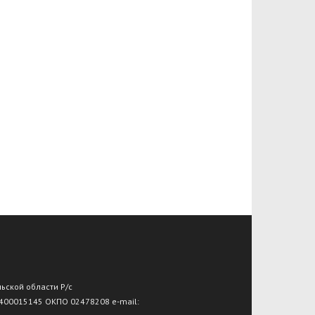
льской области Р/с
 400015145 ОКПО 02478208 e-mail: