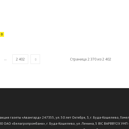
0
...
2 402
Страница 2 370 из 2 402
ция газеты «Авангард» 247355, ул. 50 лет Октября, 3, г. Буда-Кошелево, Гоме
АО «Белагропромбанк», г. Буда-Кошелево, ул. Ленина, 5 BIC BAPBBY2X УНП