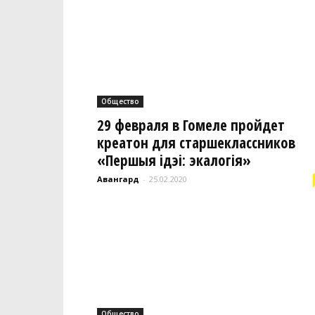
Общество
29 февраля в Гомеле пройдет
креатон для старшеклассников
«Першыя ідэі: экалогія»
Авангард
-
25.02.2020
Общество