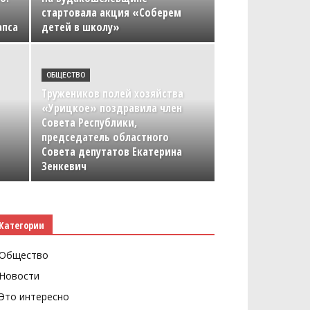
стартовала акция «Соберем
апса
детей в школу»
ОБЩЕСТВО
Тружеников полей хозяйства
«Урицкое» поздравила член
Совета Республики,
председатель областного
Совета депутатов Екатерина
Зенкевич
Категории
Общество
Новости
Это интересно