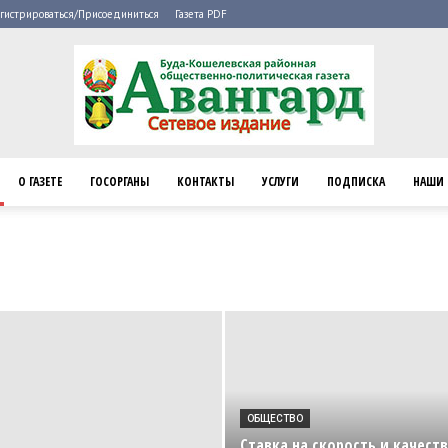
гистрироваться/Присоединиться
Газета PDF
О ГАЗЕТЕ
ГОСОРГАНЫ
КОНТАКТЫ
УСЛУГИ
ПОДПИСКА
НАШИ 
Буда-
Кошелево
ОБЩЕСТВО
Ставка на скорость и качеств