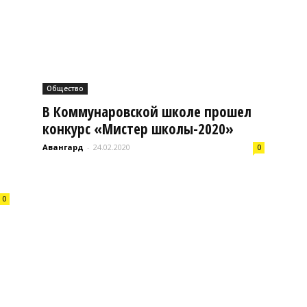
Буда-
Общество
В Коммунаровской школе прошел
Кошелевский
конкурс «Мистер школы-2020»
Авангард
-
24.02.2020
0
0
район