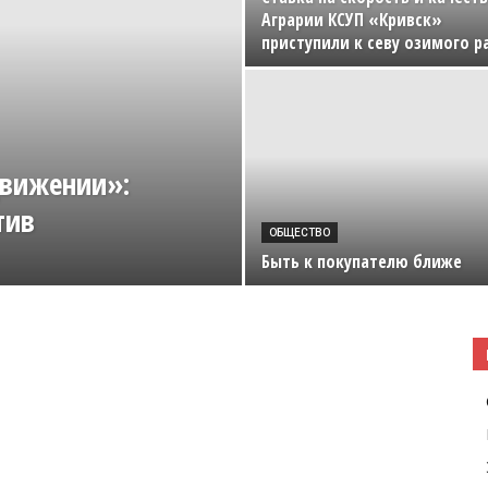
Аграрии КСУП «Кривск»
|
приступили к севу озимого р
Погода
Движении»:
тив
ОБЩЕСТВО
Быть к покупателю ближе
в
Буда-