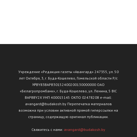
Учреждение «Редакция газеты «Авангард» 247355, ул. 50
лет Октября, 3, г. Буда-Кошелево, Гомельской области Р/с
№ВY83ВАРВ30152400200130000000 ОАО
«Белагропромбанк», г. Буда-Кошелево, ул. Ленина, 5 BIC
BAPBBY2X УНП 400015145 ОКПО 02478208 e-mail:
avangard@budakosh.by Перепечатка материалов
возможна при условии активной прямой гиперссылки на
страницу, содержащую оригинал публикации.
Свяжитесь с нами:
avangard@budakosh.by