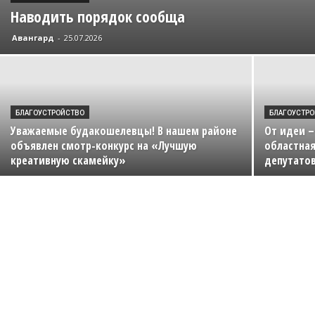
Наводить порядок сообща
Авангард
-
25.07.2026
БЛАГОУСТРОЙСТВО
БЛАГОУСТР
Уважаемые будакошелевцы! В нашем районе
От идеи –
объявлен смотр-конкурс на «Лучшую
областна
креативную скамейку»
депутато